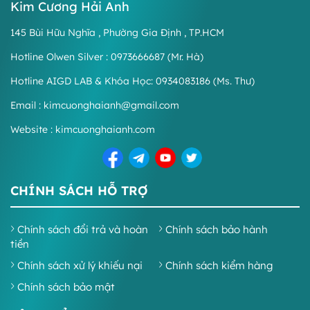
Kim Cương Hải Anh
145 Bùi Hữu Nghĩa , Phường Gia Định , TP.HCM
Hotline Olwen Silver : 0973666687 (Mr. Hà)
Hotline AIGD LAB & Khóa Học: 0934083186 (Ms. Thư)
Email : kimcuonghaianh@gmail.com
Website : kimcuonghaianh.com
CHÍNH SÁCH HỖ TRỢ
Chính sách đổi trả và hoàn
Chính sách bảo hành
tiền
Chính sách xử lý khiếu nại
Chính sách kiểm hàng
Chính sách bảo mật