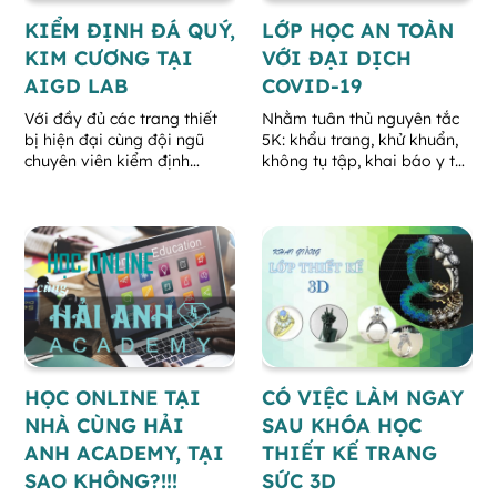
KIỂM ĐỊNH ĐÁ QUÝ,
LỚP HỌC AN TOÀN
KIM CƯƠNG TẠI
VỚI ĐẠI DỊCH
AIGD LAB
COVID-19
Với đầy đủ các trang thiết
Nhằm tuân thủ nguyên tắc
bị hiện đại cùng đội ngũ
5K: khẩu trang, khử khuẩn,
chuyên viên kiểm định
không tụ tập, khai báo y tế,
chuyên nghiệp, AIGD LAB tự
khoảng cách, HẢI ANH
tin sẽ không làm khách
ACADEMY xin thông báo
hàng thất vọng.
quy chế hoạt động mới của
học viện như sau:
HỌC ONLINE TẠI
CÓ VIỆC LÀM NGAY
NHÀ CÙNG HẢI
SAU KHÓA HỌC
ANH ACADEMY, TẠI
THIẾT KẾ TRANG
SAO KHÔNG?!!!
SỨC 3D