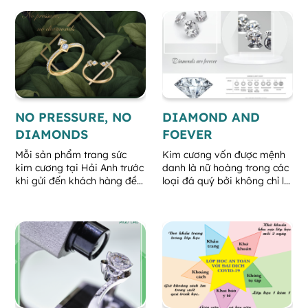
quả của sự tận tâm của các
thắp lên tình yêu nhiệm
thầy mà còn là sự cố gắng
màu. Tình yêu là điều thiêng
của các học viên.
liêng trong cuộc đời và rất
khó tìm kiếm.
NO PRESSURE, NO
DIAMOND AND
DIAMONDS
FOEVER
Mỗi sản phẩm trang sức
Kim cương vốn được mệnh
kim cương tại Hải Anh trước
danh là nữ hoàng trong các
khi gửi đến khách hàng đều
loại đá quý bởi không chỉ là
trải qua quá trình đánh giá
món đồ trang sức đắt đỏ
chất lượng nghiêm ngặt bởi
mà còn được xem là biểu
đội ngũ chuyên viên kiểm
tượng cho vẻ đẹp vĩnh cửu
định có chuyên môn cao và
và bất diệt trong cuộc sống.
được sản xuất gia công bởi
người thợ chế tác có nhiều
năm kinh nghiệm.