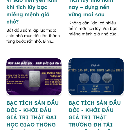
khi tích lũy bạc
nay – dựng nền
miếng mệnh giá
vững mai sau
nhỏ?
Không cần “đợi có nhiều
tiền” mới tích lũy. Với bạc
Bắt đầu sớm, áp lực thấp:
miếng mệnh giá nhỏ của
chia nhỏ mục tiêu lớn thành
Olwen Silver, bạn có thể bắt
từng bước rất nhỏ. Bình
đầu từ vài trăm nghìn mỗi
quân giá thông minh: mua
lần mua.
đều giúp làm phẳng rủi ro
thời điểm.
BẠC TÍCH SẢN ĐẦU
BẠC TÍCH SẢN ĐẦU
ĐỜI - KHỞI ĐẦU
ĐỜI - KHỞI ĐẦU
GIÁ TRỊ THẬT ĐẠI
GIÁ TRỊ THẬT
HỌC GIAO THÔNG
TRƯỜNG ĐH TÀI