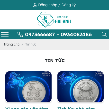
Đăng nhập
Đăng ký
/
0973666687 - 0934083186
Trang chủ
Tin tức
TIN TỨC
Vì sao nên yên tâm
Tích lũy nhỏ hôm