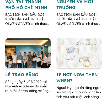
VẬN TẢI THÀNH
NGUYÊN VÀ MÔI
PHỐ HỒ CHÍ MINH
TRƯỜNG
BẠC TÍCH SẢN ĐẦU ĐỜI –
BẠC TÍCH SẢN ĐẦU ĐỜI –
KHỞI ĐẦU GIÁ TRỊ THẬT
KHỞI ĐẦU GIÁ TRỊ THẬT
OLWEN SILVER chính thức
OLWEN SILVER chính thức
khởi động cuộc thi: "BẠC
khởi động cuộc thi: "BẠC
TÍCH SẢN ĐẦU ĐỜI – KHỞI
TÍCH SẢN ĐẦU ĐỜI – KHỞI
ĐẦU GIÁ TRỊ THẬT" tại
ĐẦU GIÁ TRỊ THẬT" tại
trường ĐẠI HỌC GIAO
trường ĐH Tài nguyên và
THÔNG VẬN TẢI THÀNH
Môi trường.
PHỐ HỒ CHÍ MINH
LỄ TRAO BẰNG
IF NOT NOW THEN
WHEN?
Sáng ngày 31/07/2022 tại
Hải Anh Academy đã diễn
Người Hy Lạp tin rằng ngọn
ra buổi lễ trao bằng/chứng
lửa trong kim cương ánh lên
chỉ cho các học viên đăng
tình yêu bất diệt. Ánh sáng
ký các khóa học tại trung
kim cương rọi sáng những
tâm. Đây không chỉ là kết
tăm tối giữa cuộc đời để